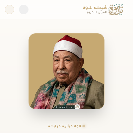
شبكة تلاوة
للقرآن الكريم
تلاوة قرآنية مباركة