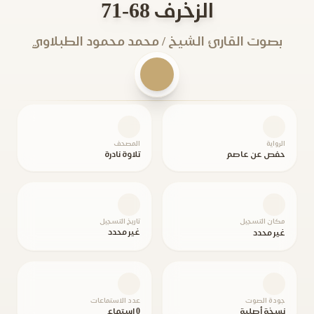
الزخرف 68-71
بصوت القارئ الشيخ / محمد محمود الطبلاوي
الرواية
المصحف
حفص عن عاصم
تلاوة نادرة
مكان التسجيل
تاريخ التسجيل
غير محدد
غير محدد
جودة الصوت
عدد الاستماعات
نسخة أصلية
0 استماع