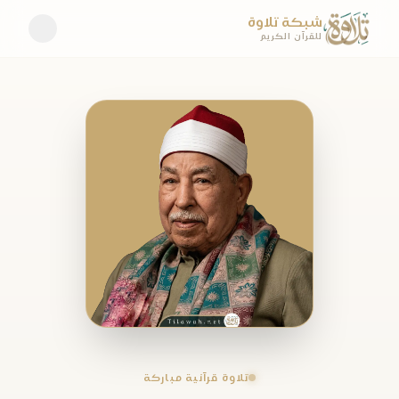
شبكة تلاوة
للقرآن الكريم
تلاوة قرآنية مباركة