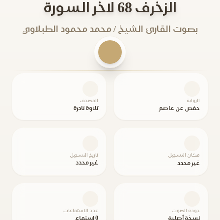
الزخرف 68 لاخر السورة
بصوت القارئ الشيخ / محمد محمود الطبلاوي
الرواية
المصحف
حفص عن عاصم
تلاوة نادرة
مكان التسجيل
تاريخ التسجيل
غير محدد
غير محدد
جودة الصوت
عدد الاستماعات
نسخة أصلية
0 استماع