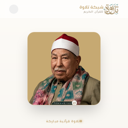
شبكة تلاوة
للقرآن الكريم
تلاوة قرآنية مباركة