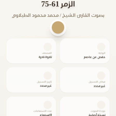
الزمر 61-75
بصوت القارئ الشيخ / محمد محمود الطبلاوي
الرواية
المصحف
حفص عن عاصم
تلاوة نادرة
مكان التسجيل
تاريخ التسجيل
غير محدد
غير محدد
جودة الصوت
عدد الاستماعات
نسخة أصلية
0 استماع