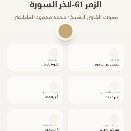
الزمر 61-لاخر السورة
بصوت القارئ الشيخ / محمد محمود الطبلاوي
الرواية
المصحف
حفص عن عاصم
تلاوة نادرة
مكان التسجيل
تاريخ التسجيل
غير محدد
غير محدد
جودة الصوت
عدد الاستماعات
نسخة أصلية
0 استماع