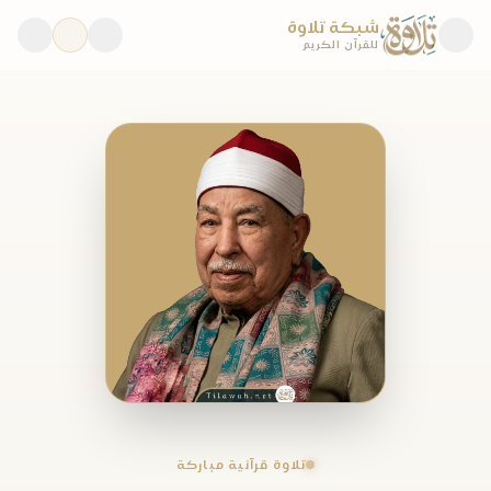
شبكة تلاوة
للقرآن الكريم
تلاوة قرآنية مباركة