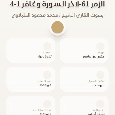
الزمر 61-لاخر السورة وغافر 1-4
بصوت القارئ الشيخ / محمد محمود الطبلاوي
الرواية
المصحف
حفص عن عاصم
تلاوة نادرة
مكان التسجيل
تاريخ التسجيل
غير محدد
غير محدد
جودة الصوت
عدد الاستماعات
نسخة أصلية
0 استماع