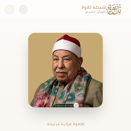
شبكة تلاوة
للقرآن الكريم
تلاوة قرآنية مباركة