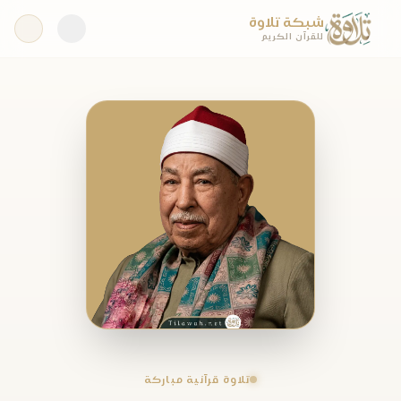
شبكة تلاوة
للقرآن الكريم
تلاوة قرآنية مباركة