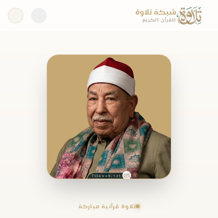
شبكة تلاوة
للقرآن الكريم
تلاوة قرآنية مباركة