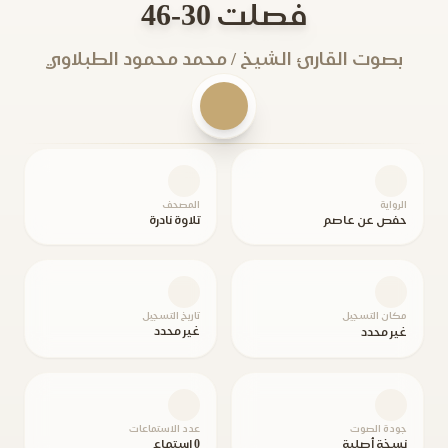
فصلت 30-46
بصوت القارئ الشيخ / محمد محمود الطبلاوي
الرواية
المصحف
حفص عن عاصم
تلاوة نادرة
مكان التسجيل
تاريخ التسجيل
غير محدد
غير محدد
جودة الصوت
عدد الاستماعات
نسخة أصلية
0 استماع