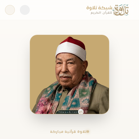
شبكة تلاوة
للقرآن الكريم
تلاوة قرآنية مباركة