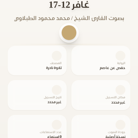
غافر 12-17
بصوت القارئ الشيخ / محمد محمود الطبلاوي
الرواية
المصحف
حفص عن عاصم
تلاوة نادرة
مكان التسجيل
تاريخ التسجيل
غير محدد
غير محدد
جودة الصوت
عدد الاستماعات
نسخة أصلية
0 استماع