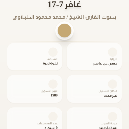
غافر 7-17
بصوت القارئ الشيخ / محمد محمود الطبلاوي
الرواية
المصحف
حفص عن عاصم
تلاوة نادرة
مكان التسجيل
تاريخ التسجيل
1980
غير محدد
جودة الصوت
عدد الاستماعات
نسخة أصلية
0 استماع