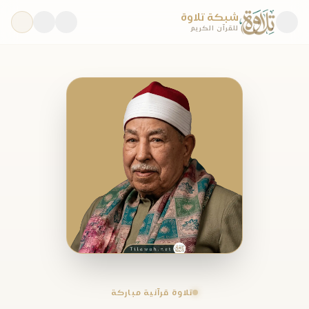
شبكة تلاوة
للقرآن الكريم
تلاوة قرآنية مباركة