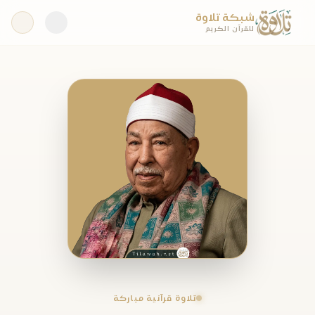
شبكة تلاوة
للقرآن الكريم
تلاوة قرآنية مباركة