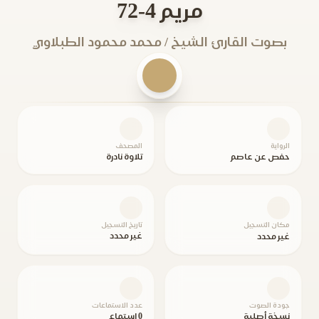
مريم 4-72
بصوت القارئ الشيخ / محمد محمود الطبلاوي
الرواية
المصحف
حفص عن عاصم
تلاوة نادرة
مكان التسجيل
تاريخ التسجيل
غير محدد
غير محدد
جودة الصوت
عدد الاستماعات
نسخة أصلية
0 استماع