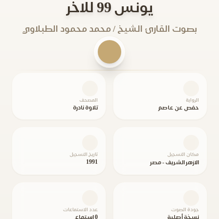
يونس 99 للاخر
بصوت القارئ الشيخ / محمد محمود الطبلاوي
الرواية
المصحف
حفص عن عاصم
تلاوة نادرة
مكان التسجيل
تاريخ التسجيل
1991
الازهر الشريف - مصر
جودة الصوت
عدد الاستماعات
نسخة أصلية
0 استماع