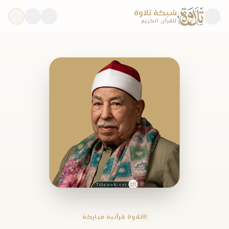
شبكة تلاوة
للقرآن الكريم
تلاوة قرآنية مباركة