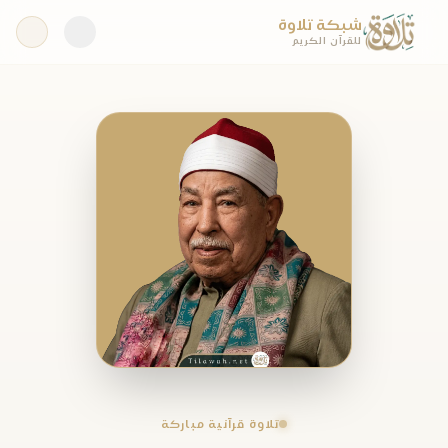
شبكة تلاوة
للقرآن الكريم
تلاوة قرآنية مباركة