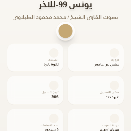
يونس 99-للاخر
بصوت القارئ الشيخ / محمد محمود الطبلاوي
الرواية
المصحف
حفص عن عاصم
تلاوة نادرة
مكان التسجيل
تاريخ التسجيل
2008
غير محدد
جودة الصوت
عدد الاستماعات
نسخة أصلية
0 استماع