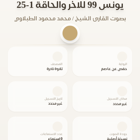
يونس 99 للاخر والحاقة 1-25
بصوت القارئ الشيخ / محمد محمود الطبلاوي
الرواية
المصحف
حفص عن عاصم
تلاوة نادرة
مكان التسجيل
تاريخ التسجيل
غير محدد
غير محدد
جودة الصوت
عدد الاستماعات
نسخة أصلية
0 استماع