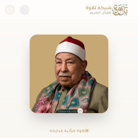
شبكة تلاوة
للقرآن الكريم
تلاوة قرآنية مباركة