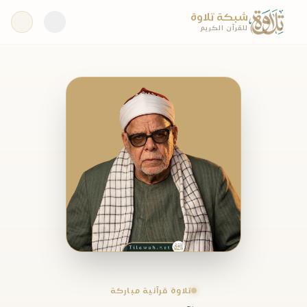
شبكة تلاوة
للقرآن الكريم
تلاوة قرآنية مباركة