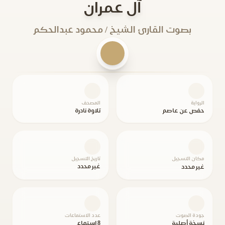
آل عمران
بصوت القارئ الشيخ / محمود عبدالحكم
الرواية
المصحف
حفص عن عاصم
تلاوة نادرة
مكان التسجيل
تاريخ التسجيل
غير محدد
غير محدد
جودة الصوت
عدد الاستماعات
نسخة أصلية
8 استماع