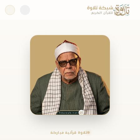
شبكة تلاوة
للقرآن الكريم
تلاوة قرآنية مباركة