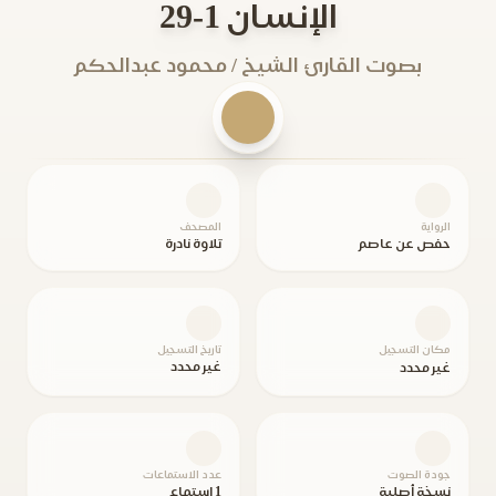
الإنسان 1-29
بصوت القارئ الشيخ / محمود عبدالحكم
الرواية
المصحف
حفص عن عاصم
تلاوة نادرة
مكان التسجيل
تاريخ التسجيل
غير محدد
غير محدد
جودة الصوت
عدد الاستماعات
نسخة أصلية
1 استماع