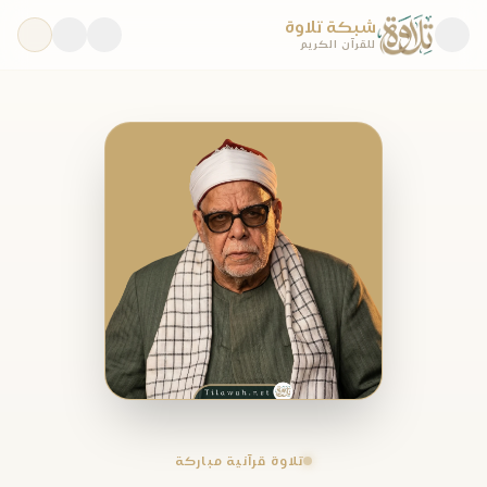
شبكة تلاوة
للقرآن الكريم
تلاوة قرآنية مباركة