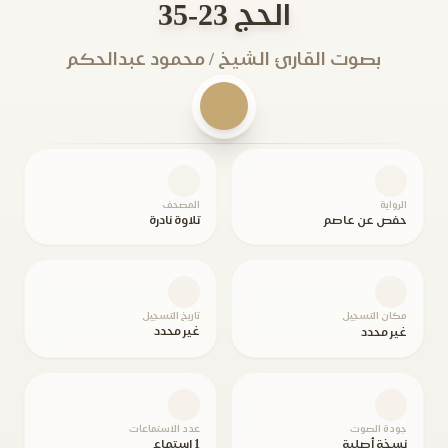
الحج 23-35
بصوت القارئ الشيخ / محمود عبدالحكم
الرواية
المصحف
حفص عن عاصم
تلاوة نادرة
مكان التسجيل
تاريخ التسجيل
غير محدد
غير محدد
جودة الصوت
عدد الاستماعات
نسخة أصلية
1 استماع