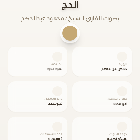
الحج
بصوت القارئ الشيخ / محمود عبدالحكم
الرواية
المصحف
حفص عن عاصم
تلاوة نادرة
مكان التسجيل
تاريخ التسجيل
غير محدد
غير محدد
جودة الصوت
عدد الاستماعات
نسخة أصلية
0 استماع