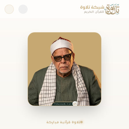
شبكة تلاوة
للقرآن الكريم
تلاوة قرآنية مباركة