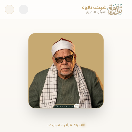
شبكة تلاوة
للقرآن الكريم
تلاوة قرآنية مباركة