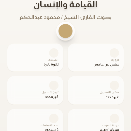
القيامة والإنسان
بصوت القارئ الشيخ / محمود عبدالحكم
الرواية
المصحف
حفص عن عاصم
تلاوة نادرة
مكان التسجيل
تاريخ التسجيل
غير محدد
غير محدد
جودة الصوت
عدد الاستماعات
نسخة أصلية
2 استماع