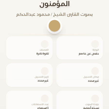
المؤمنون
بصوت القارئ الشيخ / محمود عبدالحكم
الرواية
المصحف
حفص عن عاصم
تلاوة نادرة
مكان التسجيل
تاريخ التسجيل
غير محدد
غير محدد
جودة الصوت
عدد الاستماعات
نسخة أصلية
1 استماع