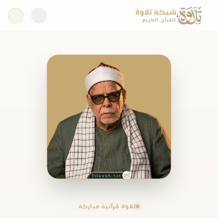
شبكة تلاوة
للقرآن الكريم
تلاوة قرآنية مباركة