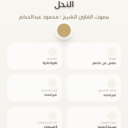
النحل
بصوت القارئ الشيخ / محمود عبدالحكم
الرواية
المصحف
حفص عن عاصم
تلاوة نادرة
مكان التسجيل
تاريخ التسجيل
غير محدد
غير محدد
جودة الصوت
عدد الاستماعات
نسخة أصلية
4 استماع