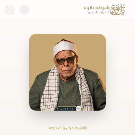
شبكة تلاوة
للقرآن الكريم
تلاوة قرآنية مباركة