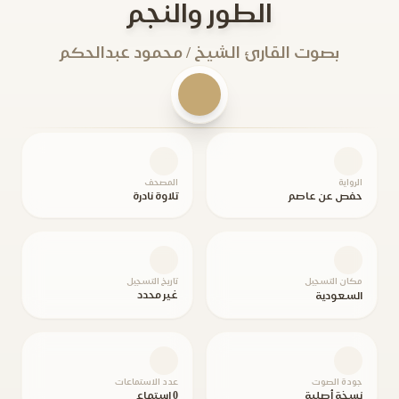
الطور والنجم
بصوت القارئ الشيخ / محمود عبدالحكم
الرواية
المصحف
حفص عن عاصم
تلاوة نادرة
مكان التسجيل
تاريخ التسجيل
غير محدد
السعودية
جودة الصوت
عدد الاستماعات
نسخة أصلية
0 استماع