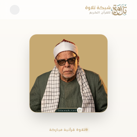
شبكة تلاوة
للقرآن الكريم
تلاوة قرآنية مباركة