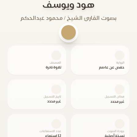
هود ويوسف
بصوت القارئ الشيخ / محمود عبدالحكم
الرواية
المصحف
حفص عن عاصم
تلاوة نادرة
مكان التسجيل
تاريخ التسجيل
غير محدد
غير محدد
جودة الصوت
عدد الاستماعات
نسخة أصلية
12 استماع