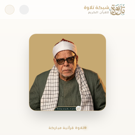
شبكة تلاوة
للقرآن الكريم
تلاوة قرآنية مباركة