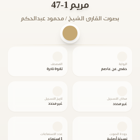
مريم 1-47
بصوت القارئ الشيخ / محمود عبدالحكم
الرواية
المصحف
حفص عن عاصم
تلاوة نادرة
مكان التسجيل
تاريخ التسجيل
غير محدد
غير محدد
جودة الصوت
عدد الاستماعات
نسخة أصلية
1 استماع