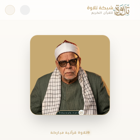
شبكة تلاوة
للقرآن الكريم
تلاوة قرآنية مباركة