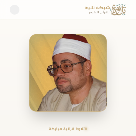
شبكة تلاوة
للقرآن الكريم
تلاوة قرآنية مباركة