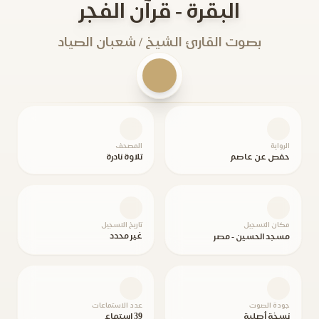
البقرة - قرآن الفجر
بصوت القارئ الشيخ / شعبان الصياد
الرواية
المصحف
حفص عن عاصم
تلاوة نادرة
مكان التسجيل
تاريخ التسجيل
غير محدد
مسجد الحسين - مصر
جودة الصوت
عدد الاستماعات
نسخة أصلية
39 استماع