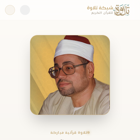
شبكة تلاوة
للقرآن الكريم
تلاوة قرآنية مباركة