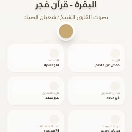
البقرة - قرآن فجر
بصوت القارئ الشيخ / شعبان الصياد
الرواية
المصحف
حفص عن عاصم
تلاوة نادرة
مكان التسجيل
تاريخ التسجيل
غير محدد
غير محدد
جودة الصوت
عدد الاستماعات
نسخة أصلية
24 استماع