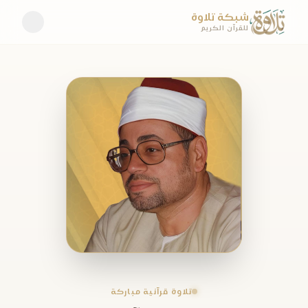
شبكة تلاوة
للقرآن الكريم
تلاوة قرآنية مباركة