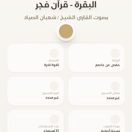
البقرة - قرآن فجر
بصوت القارئ الشيخ / شعبان الصياد
الرواية
المصحف
حفص عن عاصم
تلاوة نادرة
مكان التسجيل
تاريخ التسجيل
غير محدد
غير محدد
جودة الصوت
عدد الاستماعات
نسخة أصلية
35 استماع