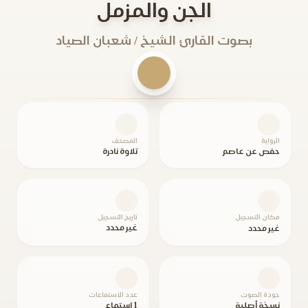
الجن والمزمل
بصوت القارئ الشيخ / شعبان الصياد
الرواية
المصحف
حفص عن عاصم
تلاوة نادرة
مكان التسجيل
تاريخ التسجيل
غير محدد
غير محدد
جودة الصوت
عدد الاستماعات
نسخة أصلية
1 استماع