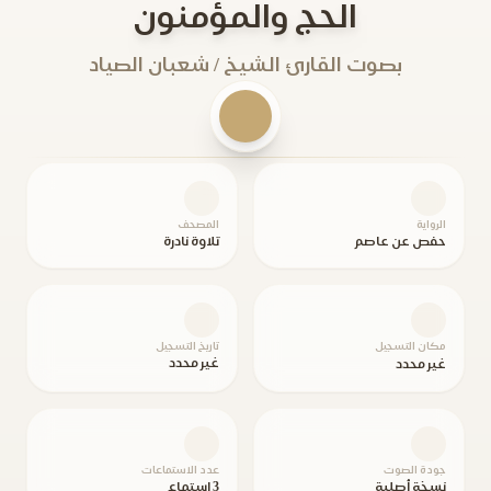
الحج والمؤمنون
بصوت القارئ الشيخ / شعبان الصياد
الرواية
المصحف
حفص عن عاصم
تلاوة نادرة
مكان التسجيل
تاريخ التسجيل
غير محدد
غير محدد
جودة الصوت
عدد الاستماعات
نسخة أصلية
3 استماع