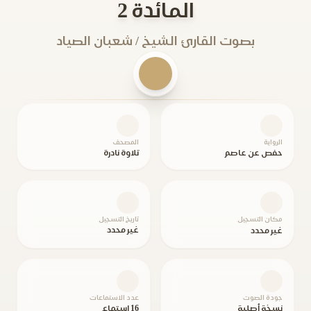
المائدة 2
بصوت القارئ الشيخ / شعبان الصياد
الرواية
المصحف
حفص عن عاصم
تلاوة نادرة
مكان التسجيل
تاريخ التسجيل
غير محدد
غير محدد
جودة الصوت
عدد الاستماعات
نسخة أصلية
16 استماع