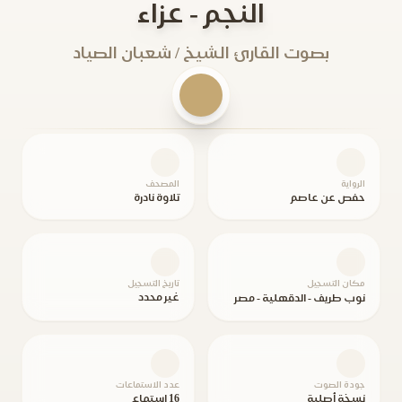
النجم - عزاء
بصوت القارئ الشيخ / شعبان الصياد
الرواية
المصحف
حفص عن عاصم
تلاوة نادرة
مكان التسجيل
تاريخ التسجيل
غير محدد
نوب طريف - الدقهلية - مصر
جودة الصوت
عدد الاستماعات
نسخة أصلية
16 استماع