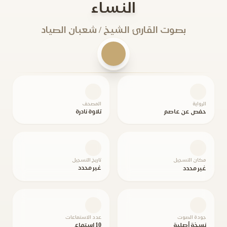
النساء
بصوت القارئ الشيخ / شعبان الصياد
الرواية
المصحف
حفص عن عاصم
تلاوة نادرة
مكان التسجيل
تاريخ التسجيل
غير محدد
غير محدد
جودة الصوت
عدد الاستماعات
نسخة أصلية
10 استماع