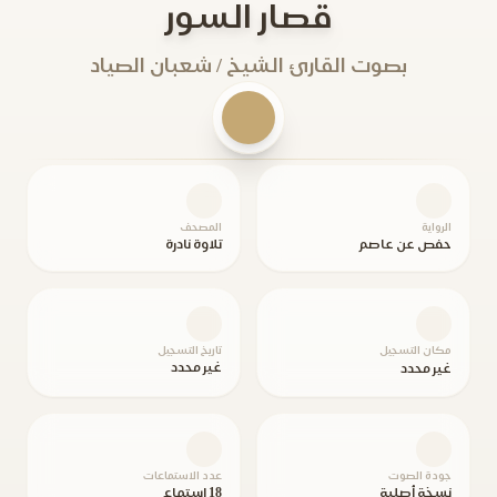
قصار السور
بصوت القارئ الشيخ / شعبان الصياد
الرواية
المصحف
حفص عن عاصم
تلاوة نادرة
مكان التسجيل
تاريخ التسجيل
غير محدد
غير محدد
جودة الصوت
عدد الاستماعات
نسخة أصلية
18 استماع