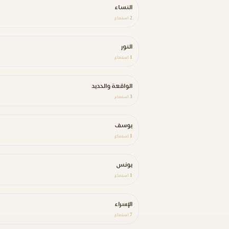
النساء
2
استماع
النور
1
استماع
الواقعة والحديد
3
استماع
يوسف
1
استماع
يونس
1
استماع
الإسراء
7
استماع