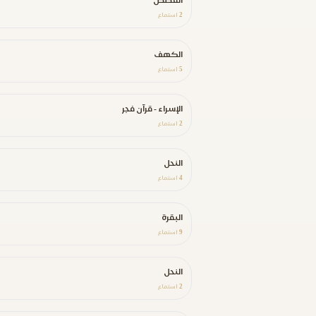
القصص
2
استماع
الكهف
5
استماع
الإسراء - قرآن فجر
2
استماع
النحل
4
استماع
البقرة
9
استماع
النحل
2
استماع