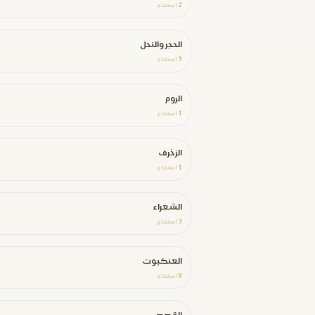
2
استماع
الحجر والنحل
9
استماع
الروم
1
استماع
الزخرف
1
استماع
الشعراء
3
استماع
العنكبوت
0
استماع