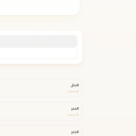
النحل
2
استماع
الحجر
1
استماع
الحجر