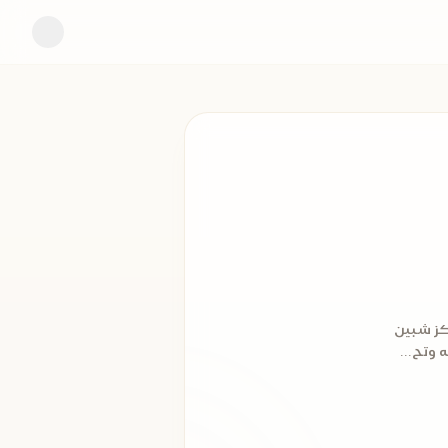
 على ناصف، في مثل هذا اليوم 12 يناير عام 1933 بمركز شبين