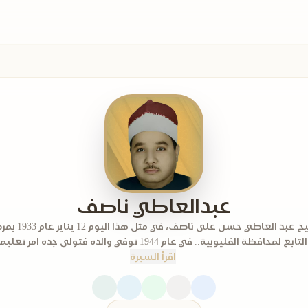
عبدالعاطي ناصف
. ولد الشيخ عبد العاطي حسن
محافظة القليوبية.. في عام 1944 توفي والده فتولى جده امر تعليمه وتح...
اقرأ السيرة