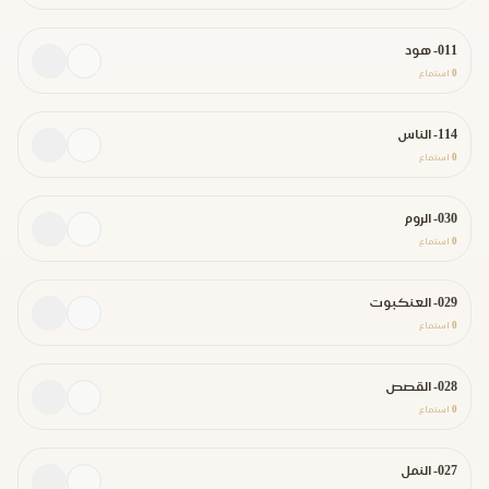
011- هود
0
استماع
114- الناس
0
استماع
030- الروم
0
استماع
029- العنكبوت
0
استماع
028- القصص
0
استماع
027- النمل