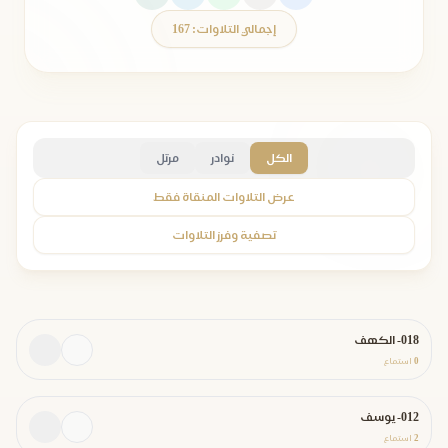
إجمالي التلاوات: 167
الكل
نوادر
مرتل
عرض التلاوات المنقاة فقط
تصفية وفرز التلاوات
018- الكهف
0
استماع
012- يوسف
2
استماع