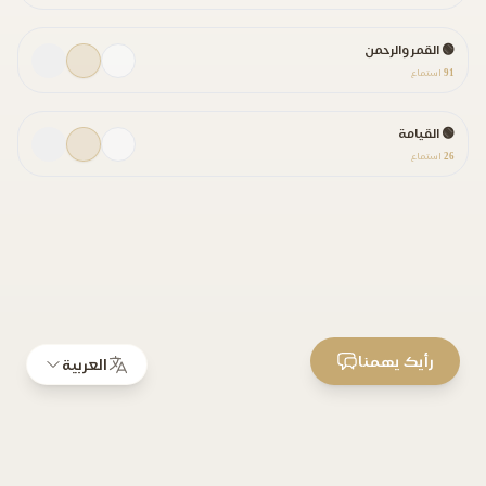
🟢 القمر والرحمن
91
استماع
🟢 القيامة
26
استماع
رأيك يهمنا
العربية