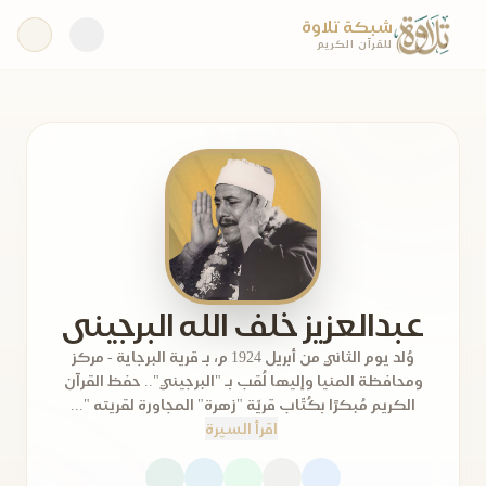
شبكة تلاوة
للقرآن الكريم
عبدالعزيز خلف الله البرجينى
وُلد يوم الثاني من أبريل 1924 م، بـ قرية البرجاية - مركز
ومحافظة المنيا وإليها لُقب بـ "البرجيني".. حفظ القرآن
الكريم مُبكرًا بكُتّاب قريّة "زهرة" المجاورة لقريته "...
اقرأ السيرة