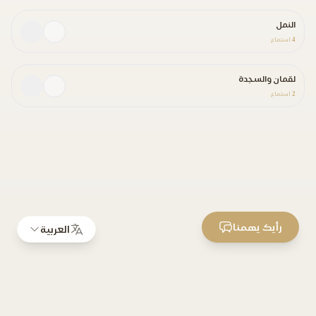
النمل
4
استماع
لقمان والسجدة
2
استماع
رأيك يهمنا
العربية