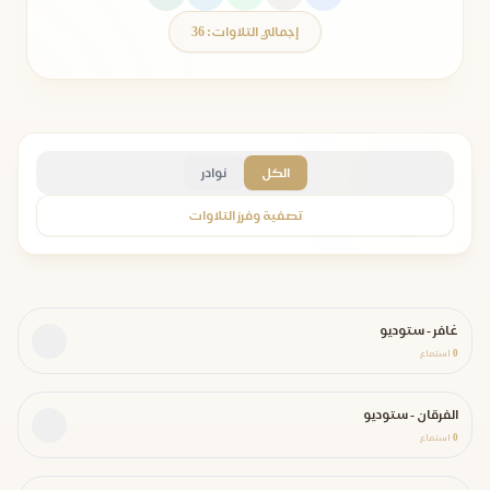
إجمالي التلاوات: 36
الكل
نوادر
تصفية وفرز التلاوات
غافر - ستوديو
0
استماع
الفرقان - ستوديو
0
استماع