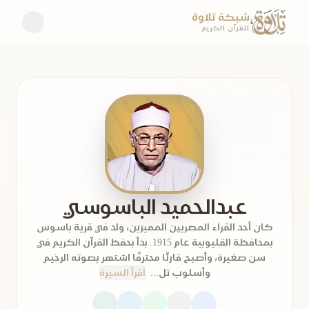
شبكة تلاوة
للقرآن الكريم
عبدالحميد الباسوسي
كان أحد القراء المصريين المميزين، ولد في قرية باسوس
بمحافظة القليوبية عام 1915. بدأ بحفظ القرآن الكريم في
سن صغيرة، وأصبح قارئًا محترفًا اشتهر بصوته الرخيم
وأسلوب تل...
اقرأ السيرة