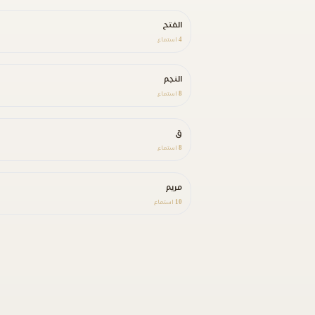
الفتح
4
استماع
النجم
8
استماع
ق
8
استماع
مريم
10
استماع