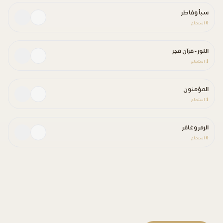
سبأ وفاطر
0
استماع
النور - قرآن فجر
1
استماع
المؤمنون
1
استماع
الزمر وغافر
0
استماع