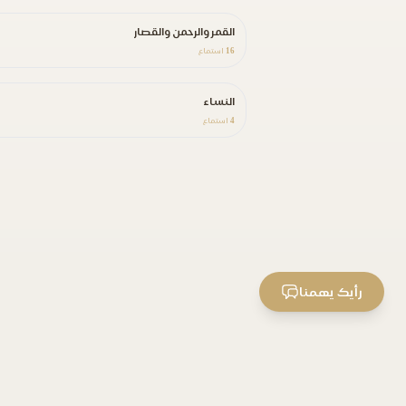
القمر والرحمن والقصار
16
استماع
النساء
4
استماع
رأيك يهمنا