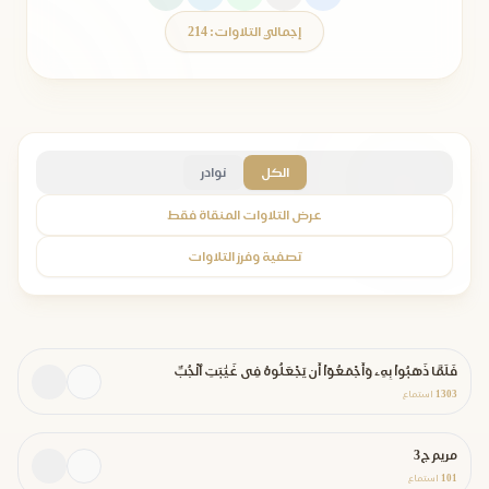
إجمالي التلاوات: 214
الكل
نوادر
عرض التلاوات المنقاة فقط
تصفية وفرز التلاوات
فَلَمَّا ذَهَبُواْ بِهِۦ وَأَجْمَعُوٓاْ أَن يَجْعَلُوهُ فِى غَيَٰبَتِ ٱلْجُبِّ
1303
استماع
مريم ج3
101
استماع