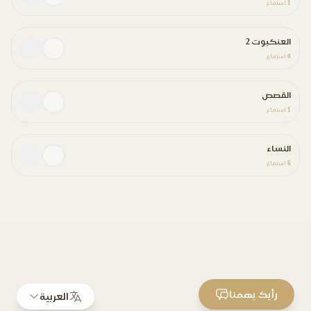
1
استماع
العنكبوت 2
0
استماع
القصص
1
استماع
النساء
6
استماع
رأيك يهمنا
العربية