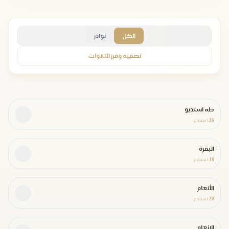
الكل
نوادر
تصفية وفرز التلاوات
طه استديو
26
استماع
البقرة
18
استماع
الأنعام
20
استماع
الانعام