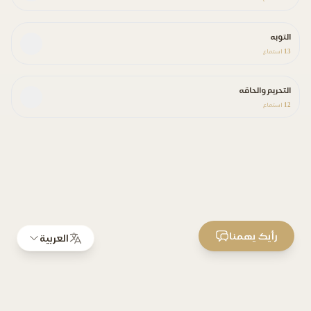
التوبه
13
استماع
التحريم والحاقه
12
استماع
رأيك يهمنا
العربية