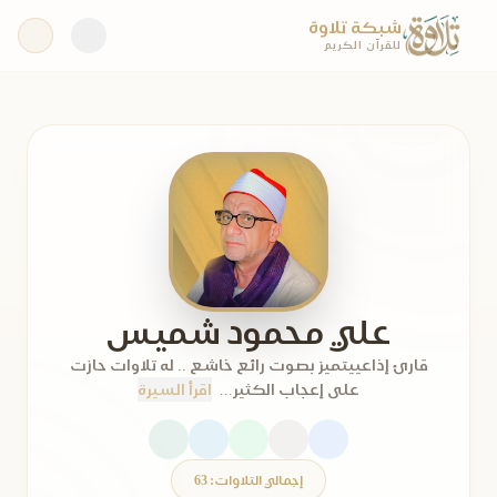
شبكة تلاوة
للقرآن الكريم
علي محمود شميس
قارئ إذاعييتميز بصوت رائع خاشع .. له تلاوات حازت
على إعجاب الكثير...
اقرأ السيرة
إجمالي التلاوات: 63