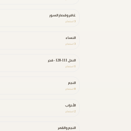
غافر وقصار السور
3
استماع
النساء
3
استماع
النحل 111-128 - فجر
1
استماع
النجم
0
استماع
الأحزاب
2
استماع
النجم والقمر