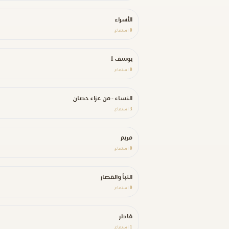
الأسراء
0
استماع
يوسف 1
0
استماع
النساء - من عزاء حصان
3
استماع
مريم
0
استماع
النبأ والقصار
0
استماع
فاطر
1
استماع