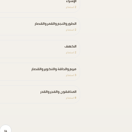
الإسراء
2
استماع
الطور والنجم والقمر والقصار
2
استماع
الكهف
2
استماع
مريم والحاقة والتكوير والقصار
3
استماع
المنافقون والفجر والقدر
0
استماع
«