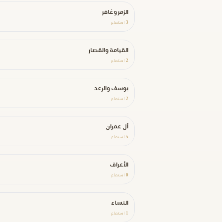
الزمر وغافر
3
استماع
القيامة والقصار
2
استماع
يوسف والرعد
2
استماع
آل عمران
5
استماع
الأعراف
0
استماع
النساء
1
استماع