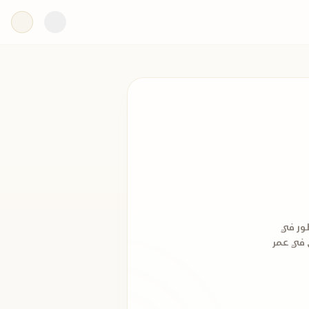
 قطور في
 في عمر