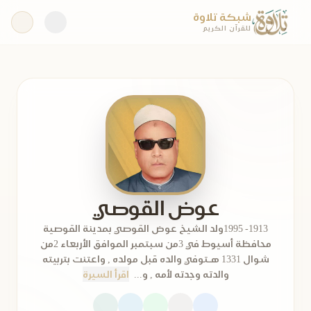
شبكة تلاوة
للقرآن الكريم
عوض القوصي
1913- 1995ولد الشيخ عوض القوصي بمدينة القوصية
محافظة أسيوط في 3من سبتمبر الموافق الأربعاء 2من
شوال 1331 هـتوفي والده قبل مولده , واعتنت بتربيته
والدته وجدته لأمه , و...
اقرأ السيرة