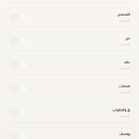
القصص
4
استماع
ص
0
استماع
طه
1
استماع
فصلت
2
استماع
ق والذاريات
5
استماع
يوسف