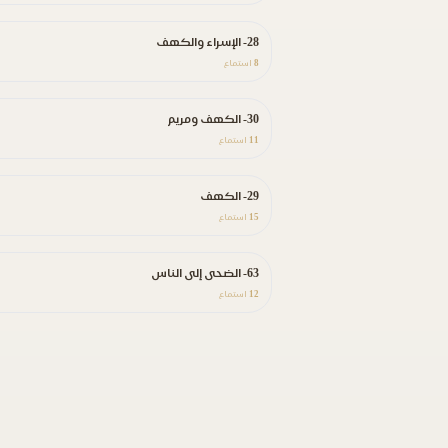
28- الإسراء والكهف
8
استماع
30- الكهف ومريم
11
استماع
29- الكهف
15
استماع
63- الضحى إلى الناس
12
استماع