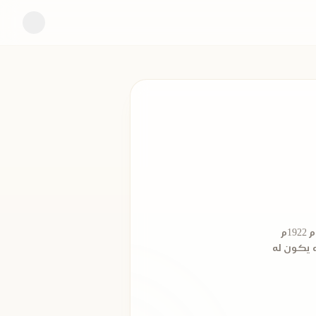
كانت قرية (بيلا) في محافظة كفر الشيخ في ليلة الثاني عشر من أغسطس من عام 1922م
ه يكون له