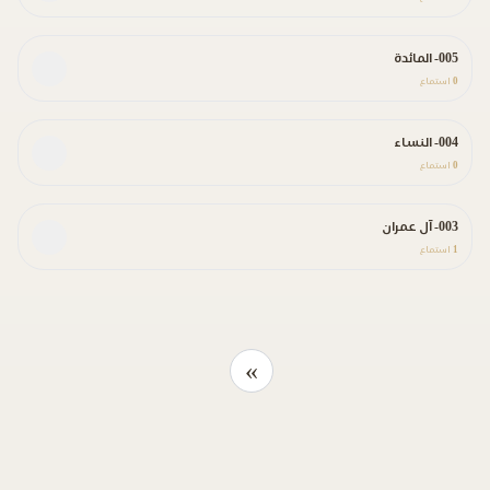
005- المائدة
0
استماع
004- النساء
0
استماع
003- آل عمران
1
استماع
»