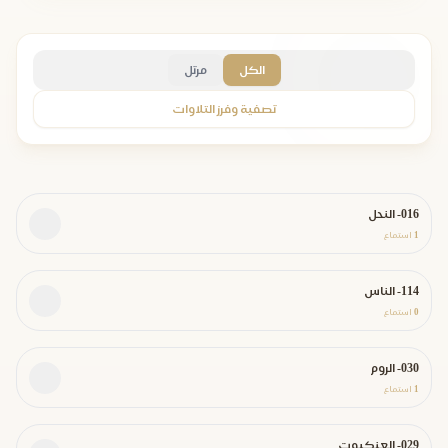
الكل
مرتل
تصفية وفرز التلاوات
016- النحل
1
استماع
114- الناس
0
استماع
030- الروم
1
استماع
029- العنكبوت